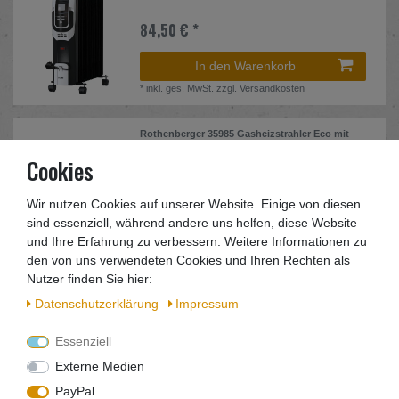
84,50 € *
In den Warenkorb
*
inkl. ges. MwSt.
zzgl.
Versandkosten
Rothenberger 35985 Gasheizstrahler Eco mit
Piezo
Cookies
44,63 € *
Wir nutzen Cookies auf unserer Website. Einige von diesen
In den Warenkorb
sind essenziell, während andere uns helfen, diese Website
*
inkl. ges. MwSt.
zzgl.
Versandkosten
und Ihre Erfahrung zu verbessern. Weitere Informationen zu
den von uns verwendeten Cookies und Ihren Rechten als
Nutzer finden Sie hier:
Daten­schutz­erklärung
Impressum
Essenziell
Externe Medien
PayPal