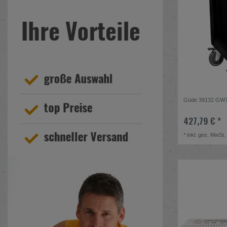
Güde 39132 GW7 B
427,79 € *
*
inkl. ges. MwSt.