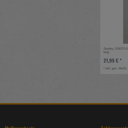
Stanley 159070 K
lang
21,95 € *
*
inkl. ges. MwSt.