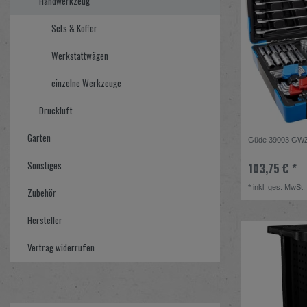
Handwerkzeug
Sets & Koffer
Werkstattwägen
einzelne Werkzeuge
Druckluft
Garten
Güde 39003 GWZ
Sonstiges
103,75 € *
*
inkl. ges. MwSt.
Zubehör
Hersteller
Vertrag widerrufen