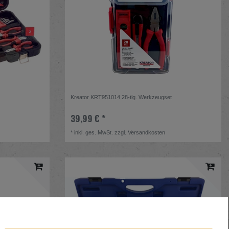
t
Kreator KRT951014 28-tlg. Werkzeugset
39,99 € *
*
inkl. ges. MwSt.
zzgl.
Versandkosten