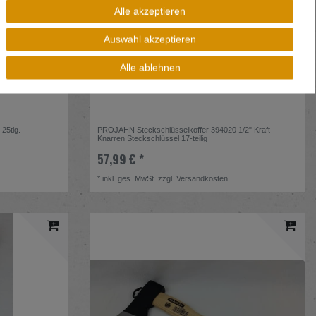
Alle akzeptieren
Auswahl akzeptieren
Alle ablehnen
25tlg.
PROJAHN Steckschlüsselkoffer 394020 1/2" Kraft-
Knarren Steckschlüssel 17-teilig
57,99 € *
*
inkl. ges. MwSt.
zzgl.
Versandkosten