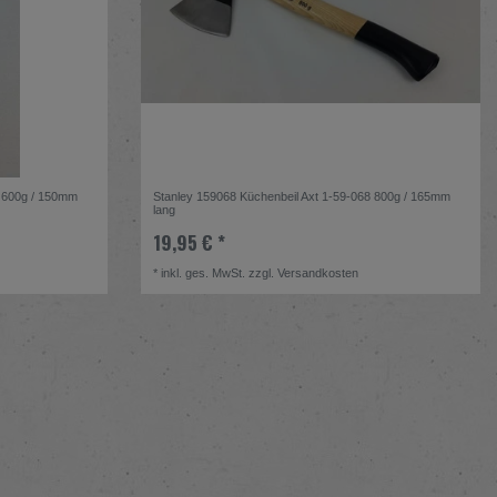
6 600g / 150mm
Stanley 159068 Küchenbeil Axt 1-59-068 800g / 165mm
lang
19,95 € *
*
inkl. ges. MwSt.
zzgl.
Versandkosten