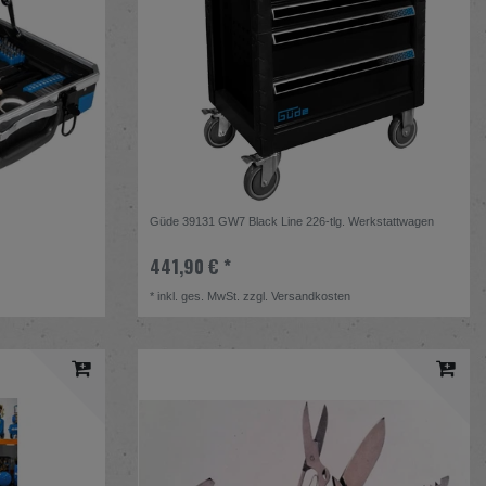
r
Güde 39131 GW7 Black Line 226-tlg. Werkstattwagen
441,90 € *
*
inkl. ges. MwSt.
zzgl.
Versandkosten