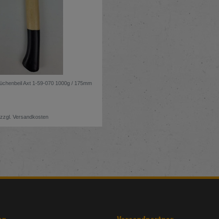
üchenbeil Axt 1-59-070 1000g / 175mm
zzgl.
Versandkosten