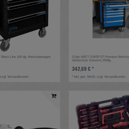
lack Line 165-tlg. Werkstattwagen
Güde 40877 GWSP 07 Premium Werkst
Stoßschutz Genormt 250tlg.
342,69 € *
zzgl.
Versandkosten
*
inkl. ges. MwSt.
zzgl.
Versandkosten