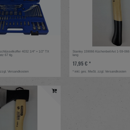
lüsselkoffer 4032 1/4" + 1/2" TX
Stanley 159066 Küchenbeil Axt 1-59-06
tz 67 tlg.
lang
17,95 € *
zzgl.
Versandkosten
*
inkl. ges. MwSt.
zzgl.
Versandkosten