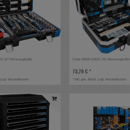
K 157 Werkzeugkoffer
Güde 39005 GWZK 241 Werkzeugkoffe
73,79 € *
zzgl.
Versandkosten
*
inkl. ges. MwSt.
zzgl.
Versandkosten