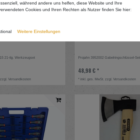
essenziell, während andere uns helfen, diese Website und Ihre
erwendeten Cookies und Ihren Rechten als Nutzer finden Sie hier:
tional
Weitere Einstellungen
5 21-tlg. Werkzeugset
Projahn 3952002 Gabelringschlüssel-Set 
48,98 € *
zzgl.
Versandkosten
*
inkl. ges. MwSt.
zzgl.
Versandkosten