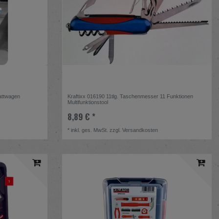
attwagen
Kraftixx 016190 11tlg. Taschenmesser 11 Funktionen
Multifunktionstool
8,89 € *
*
inkl. ges. MwSt.
zzgl.
Versandkosten