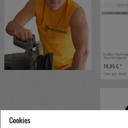
Kraftixx Handsäge
Taschensägeset
14,95 € *
*
inkl. ges. MwSt.
Cookies