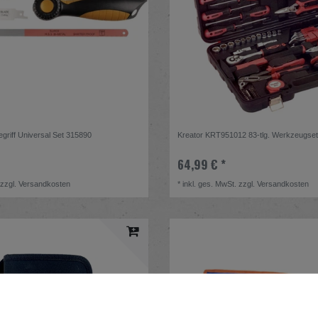
griff Universal Set 315890
Kreator KRT951012 83-tlg. Werkzeugse
64,99 € *
zzgl.
Versandkosten
*
inkl. ges. MwSt.
zzgl.
Versandkosten