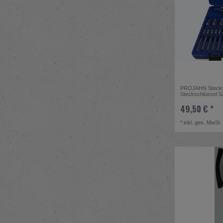
PROJAHN Stecksch
Steckschlüssel Sa
49,50 € *
*
inkl. ges. MwSt.