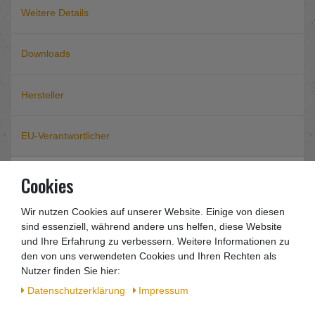
Weitere Details
Downloads
Hersteller
EU-Verantwortlicher
Cookies
Güde 50089
Kompressor Airpower 190/08/6
Wir nutzen Cookies auf unserer Website. Einige von diesen
sind essenziell, während andere uns helfen, diese Website
Produktbeschreibung:
und Ihre Erfahrung zu verbessern. Weitere Informationen zu
- Ölfreier 1-Zylinder Kolbekompressor
den von uns verwendeten Cookies und Ihren Rechten als
- Riemenantrieb
Nutzer finden Sie hier:
- Tragegriff
Daten­schutz­erklärung
Impressum
- 1 Kesseldruckmanometer
- Druckminderer