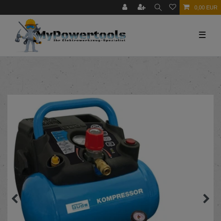
0,00 EUR
☰