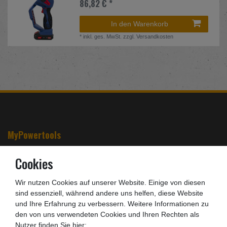
86,82 € *
In den Warenkorb
*
inkl. ges. MwSt.
zzgl.
Versandkosten
MyPowertools
Cookies
Zahlungsarten
Versandkosten
Wir nutzen Cookies auf unserer Website. Einige von diesen
sind essenziell, während andere uns helfen, diese Website
Batterieentsorgung
und Ihre Erfahrung zu verbessern. Weitere Informationen zu
Infos zu Elektro- und Elektronikgeräten
den von uns verwendeten Cookies und Ihren Rechten als
Barrierefreiheitserklärung
Nutzer finden Sie hier: