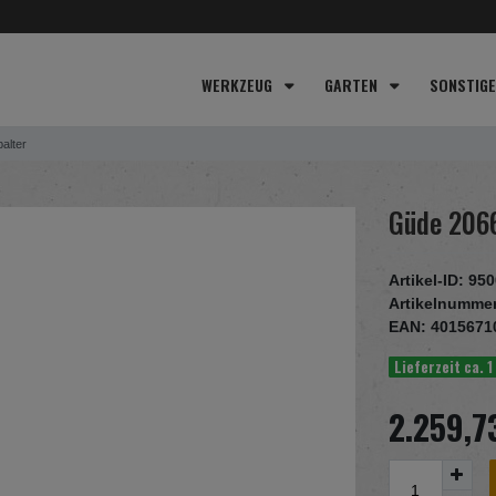
WERKZEUG
GARTEN
SONSTIG
alter
Güde 206
Artikel-ID:
950
Artikelnumme
EAN:
4015671
Lieferzeit ca. 
2.259,7