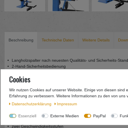
Beschreibung
Technische Daten
Weitere Details
Down
•
Langholzspalter nach neuesten Qualitäts- und Sicherheits-Stan
•
2-Hand-Sicherheitsbedienung
•
Spaltmesser aus Spezialstahl mit hoher Standzeit
Cookies
•
Spaltgut-Fangbügel beideseitig
•
kombinierter Antrieb mit 2 Hydraulikpumpen
Wir nutzen Cookies auf unserer Website. Einige von diesen sind 
•
leistungsstarker Elektromotor
Erfahrung zu verbessern. Weitere Informationen zu den von uns v
•
Schalter-Steckerkobination mit Phasenwender
•
Alternativantrieb über Zapfwellengetriebe
Daten­schutz­erklärung
Impressum
•
Dreipunktaufnahme KAT 1
•
hydraulisch mechanischer Stammheber
Essenziell
Externe Medien
PayPal
Funk
•
Spaltgut-Fixiervorrichtung
•
zwei Geschwindigkeitsstufen