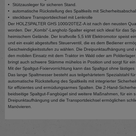
•
Stützausleger für sicheren Stand.
•
automatische Rückstellung des Spaltkeils mit Sicherheitsabscha
•
steckbare Transportdeichsel mit Lenkrolle
Der HOLZSPALTER GHS 1000/20TEZ-A ist nach den neusten Qualitä
worden. Der „Kombi“-Langholz-Spalter eignet sich ideal für das S
heimischem Gelände. Der kraftvolle 5,5 kW Elektromotor speist e
und ein exakt abgestuftes Steuerventil, die es dem Bediener ermö
Geschwindigkeitsstufen zu wählen. Die Dreipunktaufhängung und da
den mobilen Einsatz mit dem Traktor im Wald oder am Polderlage
bringt auch schwere Stämme mühelos in Position und sorgt für ei
Mit der Spaltgut-Fixiervorrichtung kann das Spaltgut ohne lästiges
Das lange Spaltmesser besteht aus teilgehärtetem Spezialstahl für
automatische Rückstellung des Spaltkeils mit integrierter Sicherhe
für effizientes und ermüdungsarmes Spalten. Die 2-Hand-Sicherhei
beidseitige Spaltgut-Fangbügel sind weitere Maßnahmen, für ein si
Dreipunktaufhängung und die Transportdeichsel ermöglichen schli
Manövieren.