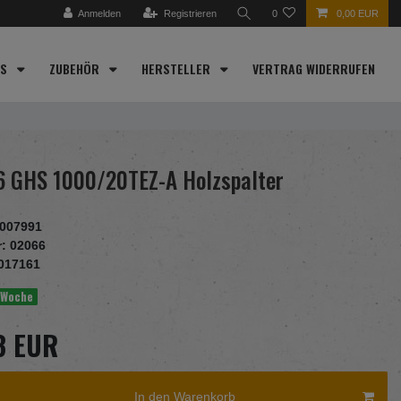
Anmelden
Registrieren
0
0,00 EUR
ES
ZUBEHÖR
HERSTELLER
VERTRAG WIDERRUFEN
6 GHS 1000/20TEZ-A Holzspalter
007991
r:
02066
017161
1 Woche
3 EUR
In den Warenkorb