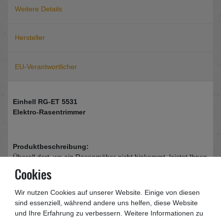
Weitere Details
Hersteller
EU-Verantwortlicher
Einhell RG-ET 5531
Elektro-Rasentrimmer
Produktbeschreibung:
Überall dort, wo ein Rasenmäher nicht hinkommt, leistet Ihnen
der Einhell RG-ET 5531 Elektro-Rasentrimmer wahrlich gute
Cookies
Dienste! Ausgestattet mit einem rotierenden Nylonfaden, einer
Fadennachführung mit Tipp-Automatik und einer praktischen
Wir nutzen Cookies auf unserer Website. Einige von diesen
Halterung für eine Ersatzfadenspule hilft Ihnen dieser
sind essenziell, während andere uns helfen, diese Website
Rasentrimmer gerne dabei Ihren Garten wieder in
und Ihre Erfahrung zu verbessern. Weitere Informationen zu
(Best-)Form zu bringen. Mit dem kräftigen Universalmotor mit