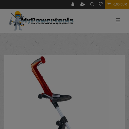
0,00 EUR
☰