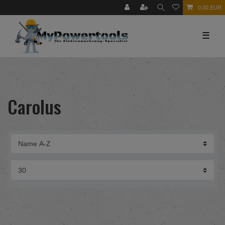
0,00 EUR
☰
Carolus