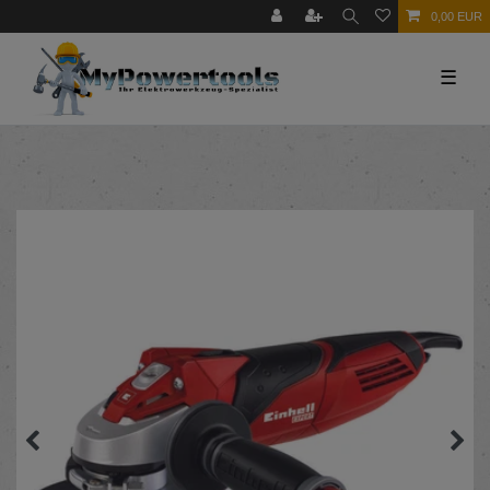
0,00 EUR
☰