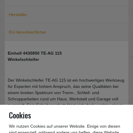
Hersteller
EU-Verantwortlicher
Einhell 4430850 TE-AG 115
Winkelschleifer
Der Winkelschleifer TE-AG 115 ist ein hochwertiges Werkzeug
für Experten mit hohem Anspruch, das seine Qualitäten bei
einem breiten Spektrum von Trenn-, Schleif- und
Schrupparbeiten rund um Haus, Werkstatt und Garage voll
ausspielt. Sein Scheibenschutz lässt sich dank werkzeugloser
Schnellverstellung im Handumdrehen an jede Aufgabe
Cookies
anpassen, und die Spindelarretierung ermöglicht einfachen
und schnellen Werkzeugwechsel. Der TE-AG 115 ist mit einem
Wir nutzen Cookies auf unserer Website. Einige von diesen
robusten, flachen Metallgetriebekopf ausgestattet, der für
sind essenziell, während andere uns helfen, diese Website