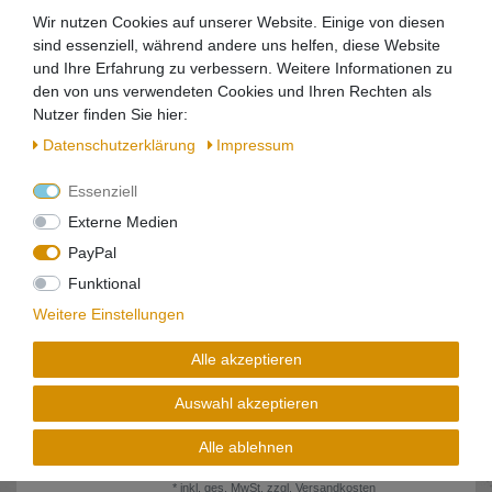
Güde 1709 GSZ 500/1000 Elektrischer Seilzug
Wir nutzen Cookies auf unserer Website. Einige von diesen
sind essenziell, während andere uns helfen, diese Website
320,60 € *
und Ihre Erfahrung zu verbessern. Weitere Informationen zu
den von uns verwendeten Cookies und Ihren Rechten als
In den Warenkorb
Nutzer finden Sie hier:
*
inkl. ges. MwSt.
zzgl.
Versandkosten
Daten­schutz­erklärung
Impressum
Essenziell
Güde 1717 GLK 1000-01717 Elektrische
Laufkatze 120W Traglast max. 999kg
Externe Medien
123,25 € *
PayPal
In den Warenkorb
Funktional
*
inkl. ges. MwSt.
zzgl.
Versandkosten
Weitere Einstellungen
Alle akzeptieren
Güde 1718 GWS 700 HM-2 Wippsäge
Sicherheitsabdeckung Wippe
Pulverbeschichtung
Auswahl akzeptieren
679,74 € *
Alle ablehnen
In den Warenkorb
*
inkl. ges. MwSt.
zzgl.
Versandkosten