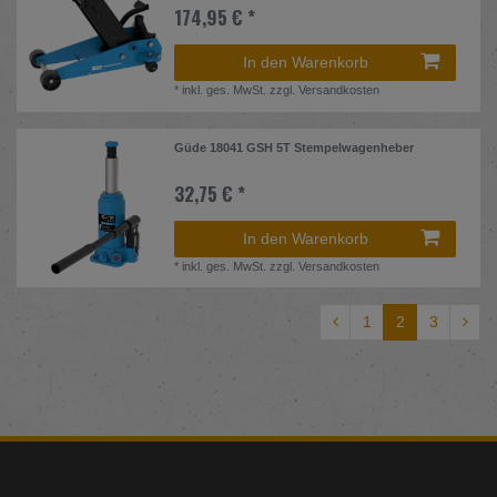
174,95 € *
In den Warenkorb
*
inkl. ges. MwSt.
zzgl.
Versandkosten
Güde 18041 GSH 5T Stempelwagenheber
32,75 € *
In den Warenkorb
*
inkl. ges. MwSt.
zzgl.
Versandkosten
1
2
3