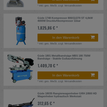
*
inkl. ges. MwSt.
zzgl.
Versandkosten
Güde 1748 Kompressor 800/11/270 ST 4,0kW
4000W Druckluftkompressor 11bar
1.825,86 € *
In den Warenkorb
*
inkl. ges. MwSt.
zzgl.
Versandkosten
Güde 1801 Metallbandsäge MBS 180 750W
Bandsäge - Stabile Gußausführung
1.409,70 € *
In den Warenkorb
*
inkl. ges. MwSt.
zzgl.
Versandkosten
Güde 18035 Rangierwagenheber GRH 2/800 HD
Wagenheber hydraulisch Werkstatt
312,65 € *