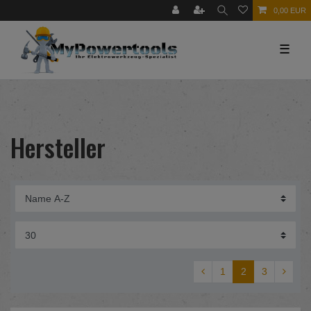
0,00 EUR
☰
Hersteller
1
2
3