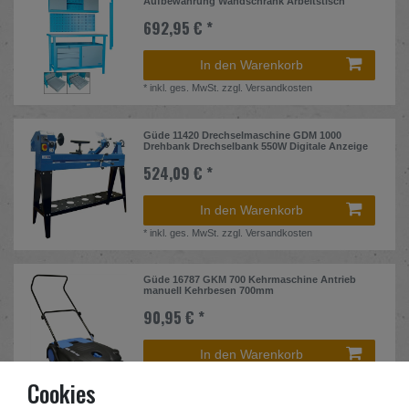
Aufbewahrung Wandschrank Arbeitstisch
692,95 € *
In den Warenkorb
*
inkl. ges. MwSt.
zzgl.
Versandkosten
Güde 11420 Drechselmaschine GDM 1000
Drehbank Drechselbank 550W Digitale Anzeige
524,09 € *
In den Warenkorb
*
inkl. ges. MwSt.
zzgl.
Versandkosten
Güde 16787 GKM 700 Kehrmaschine Antrieb
manuell Kehrbesen 700mm
90,95 € *
In den Warenkorb
*
inkl. ges. MwSt.
zzgl.
Versandkosten
Cookies