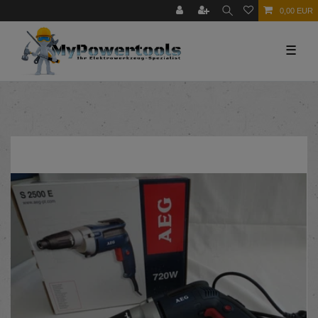
0,00 EUR
☰