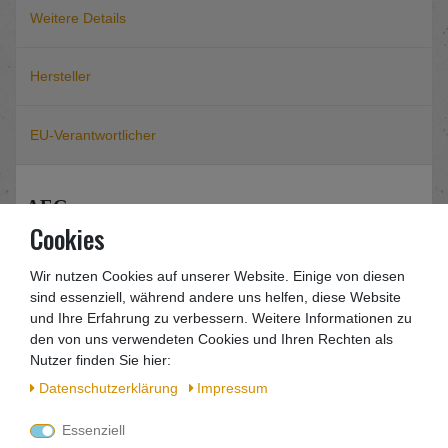
Weitere Details
Hersteller
EU-Verantwortlicher
AEG
S2500E Trockenbaubohrschrauber 720 Watt
Cookies
Sie erhalten eine Rechnung mit ausgewiesener
Wir nutzen Cookies auf unserer Website. Einige von diesen
Mwst.
sind essenziell, während andere uns helfen, diese Website
und Ihre Erfahrung zu verbessern. Weitere Informationen zu
den von uns verwendeten Cookies und Ihren Rechten als
Leistungsstarker Bauschrauber S 2500 E mit hohen
Nutzer finden Sie hier:
Drehmoment, ideal für selbstschneidende
Blechschrauben. Ausgestattet mit kräftigen 720W
Daten­schutz­erklärung
Impressum
Motor und robusten Metallgetriebegehäuse für eine
Essenziell
lange Lebensdauer.