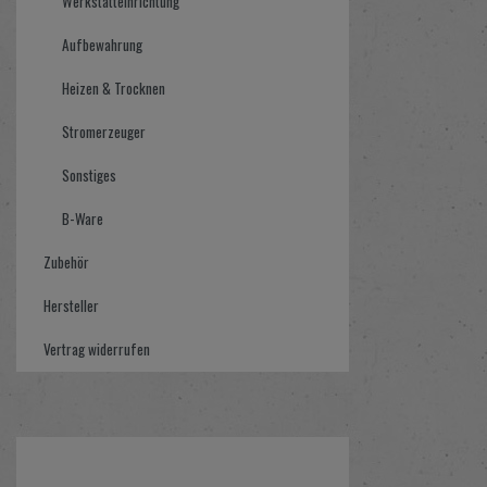
Werkstatteinrichtung
Aufbewahrung
Heizen & Trocknen
Stromerzeuger
Sonstiges
B-Ware
Zubehör
Hersteller
Vertrag widerrufen