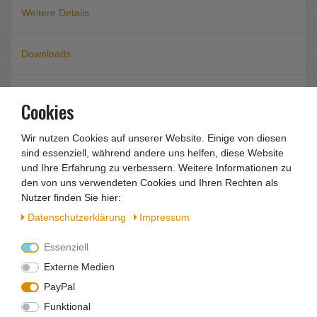
Weitere Details
Downloads
Hersteller
Cookies
EU-Verantwortlicher
Wir nutzen Cookies auf unserer Website. Einige von diesen
sind essenziell, während andere uns helfen, diese Website
und Ihre Erfahrung zu verbessern. Weitere Informationen zu
den von uns verwendeten Cookies und Ihren Rechten als
Güde 40477 GWS 2T
Wandschrank
Nutzer finden Sie hier:
Daten­schutz­erklärung
Impressum
Produktbeschreibung:
Essenziell
2-türiger Hängeschrank mit Lochrückwand - Bietet viel Platz in
jeder Werkstatt.
Externe Medien
PayPal
Ausstattung:
- 2 Regalböden
Funktional
- 2 separate Schlösser