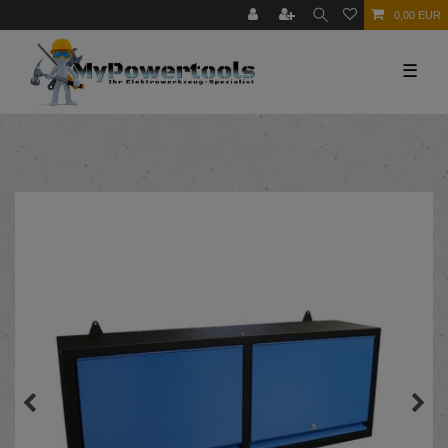
0,00 EUR
☰