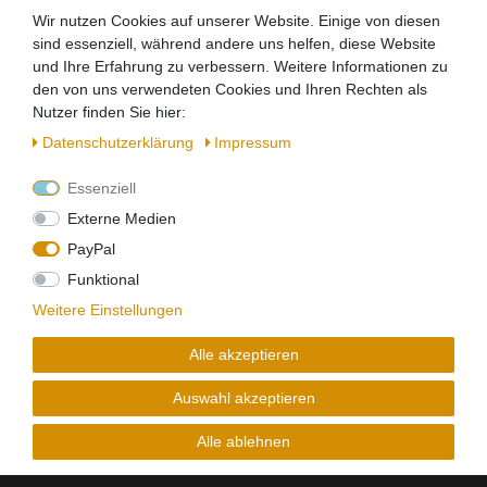
Wir nutzen Cookies auf unserer Website. Einige von diesen
PROJAHN Steckschlüsselkoffer 394020 1/2"
Kraft-Knarren Steckschlüssel 17-teilig
sind essenziell, während andere uns helfen, diese Website
57,99 € *
und Ihre Erfahrung zu verbessern. Weitere Informationen zu
den von uns verwendeten Cookies und Ihren Rechten als
In den Warenkorb
Nutzer finden Sie hier:
*
inkl. ges. MwSt.
zzgl.
Versandkosten
Daten­schutz­erklärung
Impressum
Essenziell
PROJAHN Steckschlüsselkoffer 4032 1/4" + 1/2"
TX Steckschlüssel Satz 67 tlg.
Externe Medien
49,50 € *
PayPal
Funktional
In den Warenkorb
Weitere Einstellungen
*
inkl. ges. MwSt.
zzgl.
Versandkosten
Alle akzeptieren
Auswahl akzeptieren
Alle ablehnen