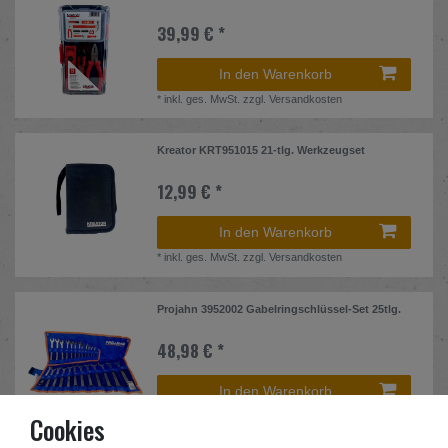
39,99 € *
In den Warenkorb
*
inkl. ges. MwSt.
zzgl.
Versandkosten
Kreator KRT951015 21-tlg. Werkzeugset
12,99 € *
In den Warenkorb
*
inkl. ges. MwSt.
zzgl.
Versandkosten
Projahn 3952002 Gabelringschlüssel-Set 25tlg.
48,98 € *
In den Warenkorb
*
inkl. ges. MwSt.
zzgl.
Versandkosten
Cookies