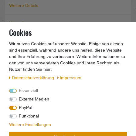
Weitere Details
Hersteller
Cookies
EU-Verantwortlicher
Wir nutzen Cookies auf unserer Website. Einige von diesen
sind essenziell, während andere uns helfen, diese Website
und Ihre Erfahrung zu verbessern. Weitere Informationen zu
Präzisa Hartmetall Kreissägeblatt Type W
den von uns verwendeten Cookies und Ihren Rechten als
250mm 3,2mm 2,2m 20mm 24W
Nutzer finden Sie hier:
Daten­schutz­erklärung
Impressum
Sie erhalten eine Rechnung mit ausgewiesener MwSt.
Essenziell
Externe Medien
PayPal
Die wichtigsten Fakten auf einen Blick
Funktional
• Kreisssägeblatt Hartmetall beschtücktes Kreissägeblatt
• Für weich- und Harthölzer und alle einseitig furniert oder
Weitere Einstellungen
kunst-