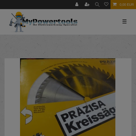
0,00 EUR
☰