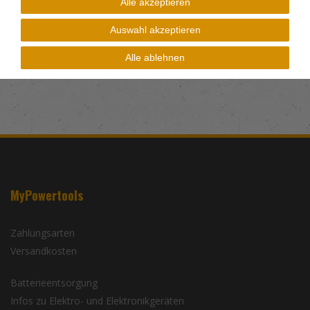
stoffbeschichteten Platten
Alle akzeptieren
• W= Wechselzahn Mittlere zahnteilung
Auswahl akzeptieren
Alle ablehnen
MyPowertools
Zahlungsarten
Versandkosten
Batterieentsorgung
Infos zu Elektro- und Elektronikgeräten