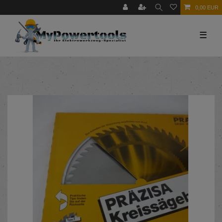
0,00 EUR
☰