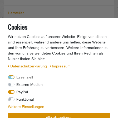
Hersteller
Cookies
EU-Verantwortlicher
Wir nutzen Cookies auf unserer Website. Einige von diesen
sind essenziell, während andere uns helfen, diese Website
B
Präzisa Kreissägeblatt Type
und Ihre Erfahrung zu verbessern. Weitere Informationen zu
Chrom-Vanadium-Kreissägeblatt
den von uns verwendeten Cookies und Ihren Rechten als
Nutzer finden Sie hier:
Sie erhalten eine Rechnung mit ausgewiesener
Daten­schutz­erklärung
Impressum
MwSt.
Essenziell
Externe Medien
Die wichtigsten Fakten auf einen Blick
PayPal
• Kreissägeblatt
Funktional
• Für feine Zuschnitte in Weichholz
• Spitzzahn/ Hochzahn
Weitere Einstellungen
• Feine Zahnteilung
Alle akzeptieren