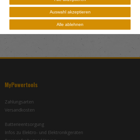
Auswahl akzeptieren
Alle ablehnen
MyPowertools
Zahlungsarten
Versandkosten
Batterieentsorgung
Infos zu Elektro- und Elektronikgeräten