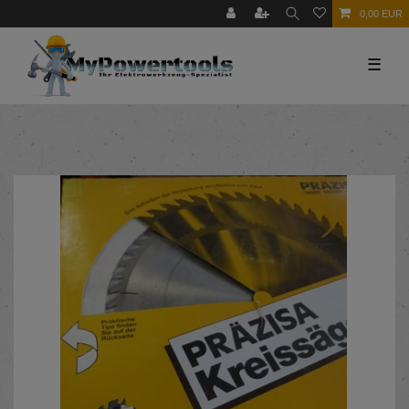
0,00 EUR
☰