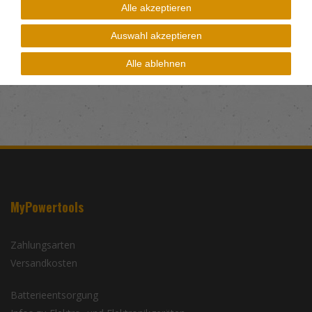
Alle akzeptieren
Auswahl akzeptieren
Alle ablehnen
MyPowertools
Zahlungsarten
Versandkosten
Batterieentsorgung