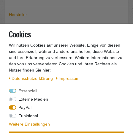
Hersteller
Cookies
EU-Verantwortlicher
Wir nutzen Cookies auf unserer Website. Einige von diesen
sind essenziell, während andere uns helfen, diese Website
Präzisa Hartmetall Kreissägeblatt Type W
250mm 3,2mm 2,8m 20mm 40W
und Ihre Erfahrung zu verbessern. Weitere Informationen zu
den von uns verwendeten Cookies und Ihren Rechten als
Nutzer finden Sie hier:
Sie erhalten eine Rechnung mit ausgewiesener MwSt.
Daten­schutz­erklärung
Impressum
Die wichtigsten Fakten auf einen Blick
Essenziell
• Kreisssägeblatt Hartmetall beschtücktes Kreissägeblatt
Externe Medien
• Für weich- und Harthölzer und alle einseitig furniert oder
PayPal
kunst-
• stoffbeschichteten Platten
Funktional
• W= Wechselzahn Mittlere zahnteilung
Weitere Einstellungen