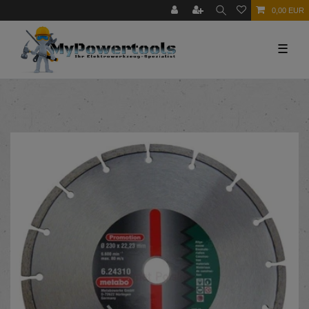
0,00 EUR
☰