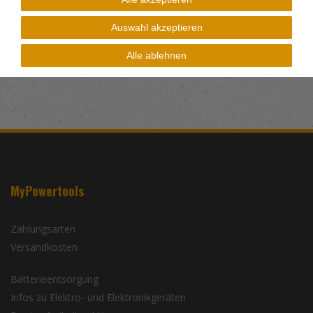
VBG 49
Auswahl akzeptieren
Alle ablehnen
MyPowertools
Zahlungsarten
Versandkosten
Batterieentsorgung
Infos zu Elektro- und Elektronikgeräten