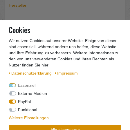
Hersteller
EU-Verantwortlicher
Cookies
Wir nutzen Cookies auf unserer Website. Einige von diesen
Metabo
sind essenziell, während andere uns helfen, diese Website
Art. 6.24310
und Ihre Erfahrung zu verbessern. Weitere Informationen zu
den von uns verwendeten Cookies und Ihren Rechten als
Nutzer finden Sie hier:
Sie erhalten eine Rechnung mit
Daten­schutz­erklärung
Impressum
ausgewiesener Mwst.
Essenziell
230 mm Ø x 22,23 mm
Externe Medien
für die universelle Anwendung allgemeines
PayPal
Baumaterial (Stein)
Funktional
12.200 u/min
Weitere Einstellungen
max. 80 m/s
Alle akzeptieren